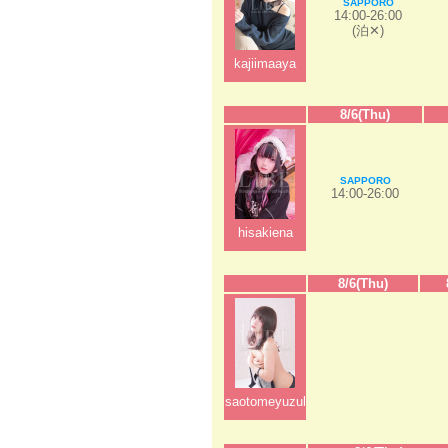
SAPPORO
14:00-26:00
(泊✕)
kajiimaaya
8/6(Thu)
SAPPORO
14:00-26:00
hisakiena
8/6(Thu)
saotomeyuzuka