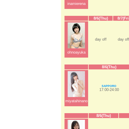
inamierena
8/6(Thu)
8/7(Fri
day off
day of
ohnoayuka
8/6(Thu)
SAPPORO
17:00-24:00
miyatahinano
8/6(Thu)