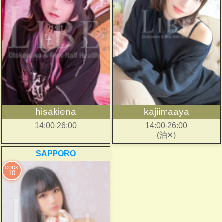
hisakiena
kajiimaaya
14:00-26:00
14:00-26:00
(泊✕)
SAPPORO
cock
10