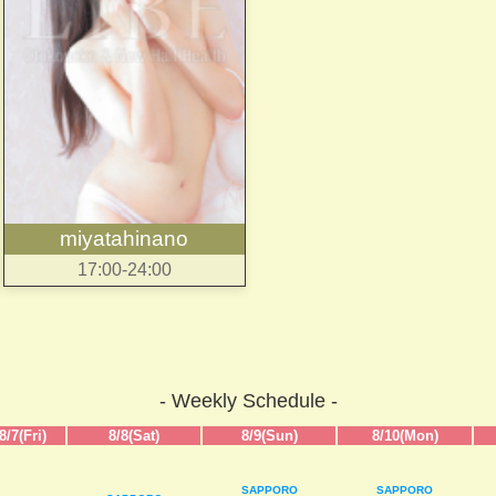
miyatahinano
17:00-24:00
- Weekly Schedule -
8/7(Fri)
8/8(Sat)
8/9(Sun)
8/10(Mon)
SAPPORO
SAPPORO