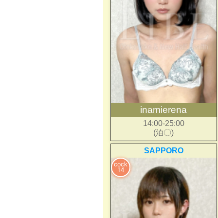
inamierena
14:00-25:00
(泊〇)
SAPPORO
cock
14