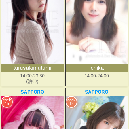
turusakimutumi
ichika
14:00-23:30
14:00-24:00
(泊◯)
SAPPORO
SAPPORO
cock
cock
15
12