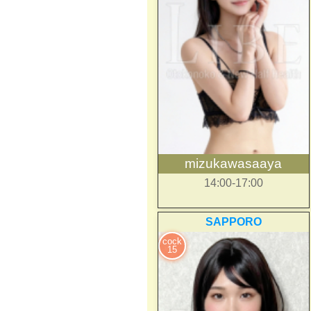
mizukawasaaya
14:00-17:00
SAPPORO
cock
15