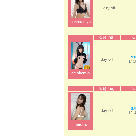
day off
honmamiyu
8/6(Thu)
8/
SA
day off
14:0
amahamio
8/6(Thu)
8/
SA
day off
14:0
haruka