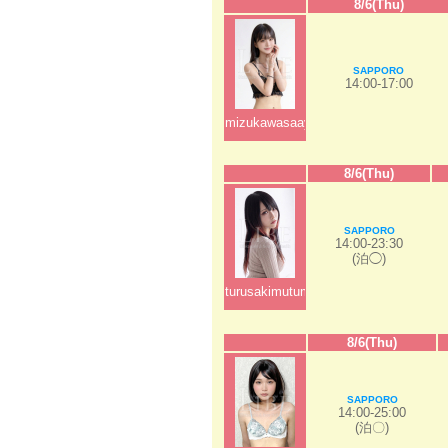
8/6(Thu)
SAPPORO
14:00-17:00
mizukawasaaya
8/6(Thu)
SAPPORO
14:00-23:30
(泊◯)
turusakimutumi
8/6(Thu)
SAPPORO
14:00-25:00
(泊〇)