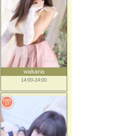
wakana
14:00-24:00
cock
17