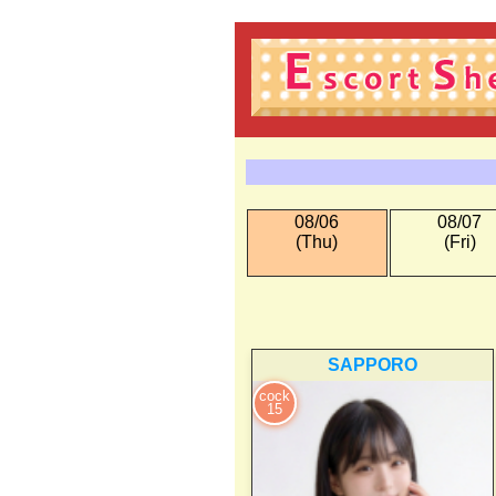
08/06
08/07
(Thu)
(Fri)
SAPPORO
cock
15