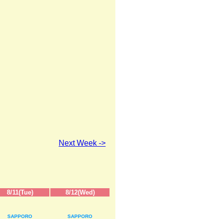
Next Week ->
8/11(Tue)
8/12(Wed)
SAPPORO
SAPPORO