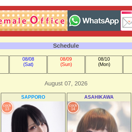
Schedule
08/08
08/09
08/10
(Sat)
(Sun)
(Mon)
August 07, 2026
SAPPORO
ASAHIKAWA
cock
cock
13
14