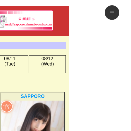
08/11
08/12
(Tue)
(Wed)
SAPPORO
cock
10